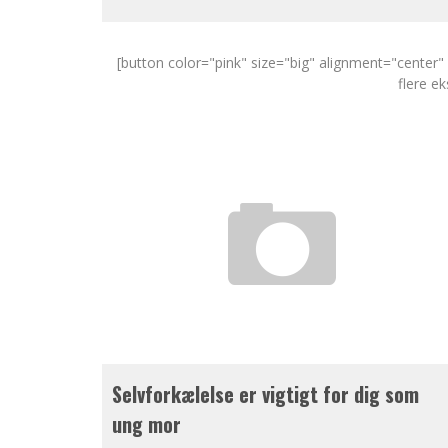
[button color="pink" size="big" alignment="center
flere e
Selvforkælelse er vigtigt for dig som
ung mor