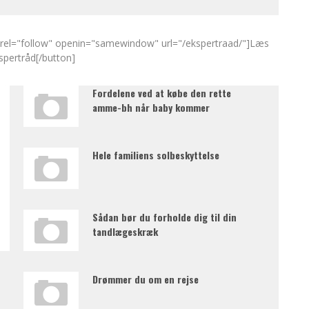
" rel="follow" openin="samewindow" url="/ekspertraad/"]Læs
kspertråd[/button]
Fordelene ved at købe den rette
amme-bh når baby kommer
Hele familiens solbeskyttelse
Sådan bør du forholde dig til din
tandlægeskræk
Drømmer du om en rejse