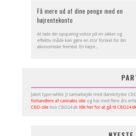
Få mere ud af dine penge med en
højrentekonto
At lade din opsparing vokse på en sikker og
effektiv måde kan gøre en stor forskel for din
økonomiske fremtid. En højre
...
PAR
[alert type=white ]I samarbejde med dansk/tyske CBD2
forhandlere af cannabis olie
og har med flere års erf
CBD-olie
hos CBD24.dk
Klik her for at gå til CBD24.d
NYESTE