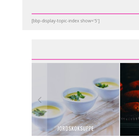
[bbp-display-topic-index show='5']
ERBOLLER
JORDSKOKSUPPE