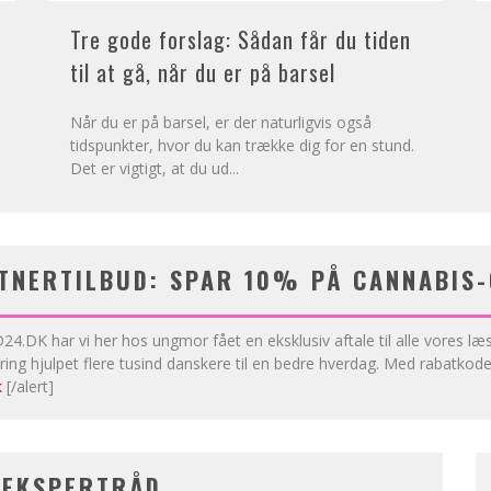
Tre gode forslag: Sådan får du tiden
til at gå, når du er på barsel
Når du er på barsel, er der naturligvis også
tidspunkter, hvor du kan trække dig for en stund.
Det er vigtigt, at du ud
...
TNERTILBUD: SPAR 10% PÅ CANNABIS-
4.DK har vi her hos ungmor fået en eksklusiv aftale til alle vores 
aring hjulpet flere tusind danskere til en bedre hverdag. Med raba
k
[/alert]
 EKSPERTRÅD