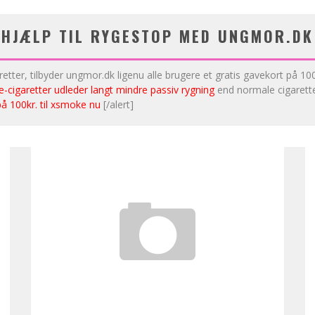
HJÆLP TIL RYGESTOP MED UNGMOR.DK
tter, tilbyder ungmor.dk ligenu alle brugere et gratis gavekort på 
e-cigaretter udleder langt mindre passiv rygning
end normale cigaretter
 på 100kr. til xsmoke nu
[/alert]