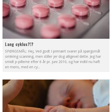
Lang cyklus?!?
SPØRGSMÅL: Hej, Ved godt I primært svarer på spørgsmål
omkring scanning, men stiller jer dog alligevel dette. Jeg har
smidt p-pillerne efter 6 år pr. juni 2010, og har indtil nu haft
en mens, med en cy
...