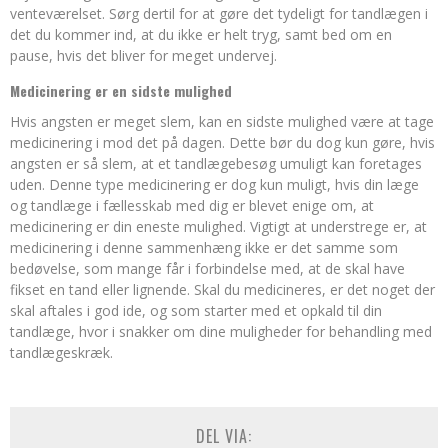
venteværelset. Sørg dertil for at gøre det tydeligt for tandlægen i
det du kommer ind, at du ikke er helt tryg, samt bed om en
pause, hvis det bliver for meget undervej.
Medicinering er en sidste mulighed
Hvis angsten er meget slem, kan en sidste mulighed være at tage
medicinering i mod det på dagen. Dette bør du dog kun gøre, hvis
angsten er så slem, at et tandlægebesøg umuligt kan foretages
uden. Denne type medicinering er dog kun muligt, hvis din læge
og tandlæge i fællesskab med dig er blevet enige om, at
medicinering er din eneste mulighed. Vigtigt at understrege er, at
medicinering i denne sammenhæng ikke er det samme som
bedøvelse, som mange får i forbindelse med, at de skal have
fikset en tand eller lignende. Skal du medicineres, er det noget der
skal aftales i god ide, og som starter med et opkald til din
tandlæge, hvor i snakker om dine muligheder for behandling med
tandlægeskræk.
DEL VIA: