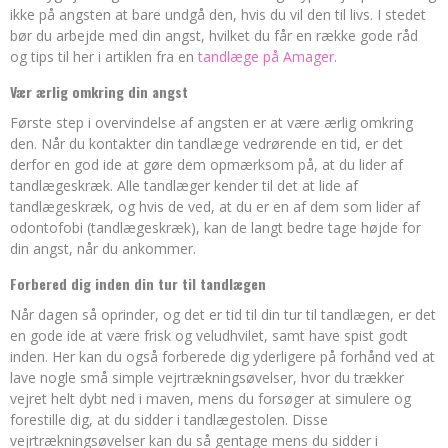
ikke på angsten at bare undgå den, hvis du vil den til livs. I stedet
bør du arbejde med din angst, hvilket du får en række gode råd
og tips til her i artiklen fra en
tandlæge på Amager
.
Vær ærlig omkring din angst
Første step i overvindelse af angsten er at være ærlig omkring
den. Når du kontakter din tandlæge vedrørende en tid, er det
derfor en god ide at gøre dem opmærksom på, at du lider af
tandlægeskræk. Alle tandlæger kender til det at lide af
tandlægeskræk, og hvis de ved, at du er en af dem som lider af
odontofobi (tandlægeskræk), kan de langt bedre tage højde for
din angst, når du ankommer.
Forbered dig inden din tur til tandlægen
Når dagen så oprinder, og det er tid til din tur til tandlægen, er det
en gode ide at være frisk og veludhvilet, samt have spist godt
inden. Her kan du også forberede dig yderligere på forhånd ved at
lave nogle små simple vejrtrækningsøvelser, hvor du trækker
vejret helt dybt ned i maven, mens du forsøger at simulere og
forestille dig, at du sidder i tandlægestolen. Disse
vejrtrækningsøvelser kan du så gentage mens du sidder i