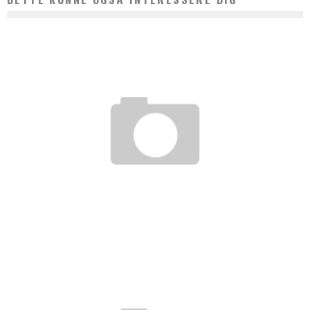
BABY PÅ BUDGET – DET KRÆVER EN NY TANKEGANG