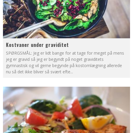
Kostvaner under graviditet
SPØRGSMÅL: Jeg er lidt bange for at tage for meget på mens
jeg er gravid så jeg er begyndt på noget graviditets
gymnastisk og vil gerne begynde på kostomlægning allerede
nu så det ikke bliver så svært efte
...