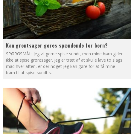
Kan grøntsager gøres spændende for børn?
SPØRGSMÅL: Jeg vil gerne spise sundt, men mine børn gider
ikke at spise grøntsager. Jeg er træt af at skulle lave to slags
mad hver aften, er der noget jeg kan gøre for at få mine
børn til at spise sundt s
...