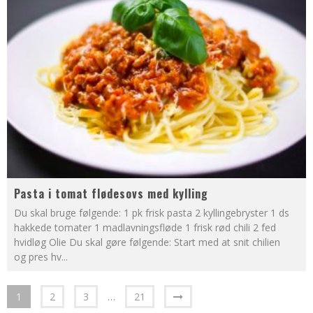
Pasta i tomat flødesovs med kylling
Du skal bruge følgende: 1 pk frisk pasta 2 kyllingebryster 1 ds
hakkede tomater 1 madlavningsfløde 1 frisk rød chili 2 fed
hvidløg Olie Du skal gøre følgende: Start med at snit chilien
og pres hv
...
1
2
3
…
21