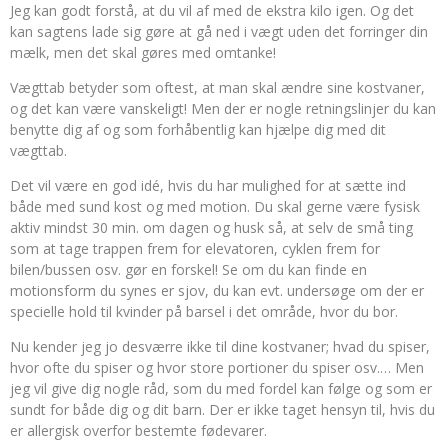
Jeg kan godt forstå, at du vil af med de ekstra kilo igen. Og det
kan sagtens lade sig gøre at gå ned i vægt uden det forringer din
mælk, men det skal gøres med omtanke!
Vægttab betyder som oftest, at man skal ændre sine kostvaner,
og det kan være vanskeligt! Men der er nogle retningslinjer du kan
benytte dig af og som forhåbentlig kan hjælpe dig med dit
vægttab.
Det vil være en god idé, hvis du har mulighed for at sætte ind
både med sund kost og med motion. Du skal gerne være fysisk
aktiv mindst 30 min. om dagen og husk så, at selv de små ting
som at tage trappen frem for elevatoren, cyklen frem for
bilen/bussen osv. gør en forskel! Se om du kan finde en
motionsform du synes er sjov, du kan evt. undersøge om der er
specielle hold til kvinder på barsel i det område, hvor du bor.
Nu kender jeg jo desværre ikke til dine kostvaner; hvad du spiser,
hvor ofte du spiser og hvor store portioner du spiser osv.… Men
jeg vil give dig nogle råd, som du med fordel kan følge og som er
sundt for både dig og dit barn. Der er ikke taget hensyn til, hvis du
er allergisk overfor bestemte fødevarer.