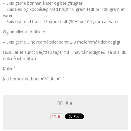
– Spis gerne bønner, linser og bælgfrugter
– Spis kød og kødpålæg med højst 10 gram fedt pr. 100 gram af
varen
– Spis ost med højst 18 gram fedt (30+) pr 100 gram af varen
Øg antallet af måltider
– Spis gerne 3 hovedmåltider samt 2-3 mellemmåltider dagligt
Husk, at et sundt vægttab tager tid – hav tålmodighed, så skal du
nok nå dit mål :o)
[/alert]
[authorbox authorid=”6″ title=” “]
DEL VIA: