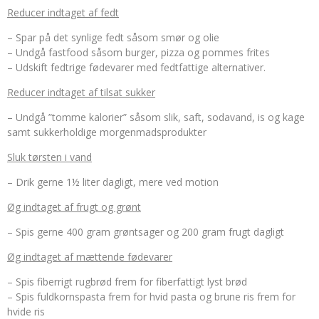
Reducer indtaget af fedt
– Spar på det synlige fedt såsom smør og olie
– Undgå fastfood såsom burger, pizza og pommes frites
– Udskift fedtrige fødevarer med fedtfattige alternativer.
Reducer indtaget af tilsat sukker
– Undgå ”tomme kalorier” såsom slik, saft, sodavand, is og kage
samt sukkerholdige morgenmadsprodukter
Sluk tørsten i vand
– Drik gerne 1½ liter dagligt, mere ved motion
Øg indtaget af frugt og grønt
– Spis gerne 400 gram grøntsager og 200 gram frugt dagligt
Øg indtaget af mættende fødevarer
– Spis fiberrigt rugbrød frem for fiberfattigt lyst brød
– Spis fuldkornspasta frem for hvid pasta og brune ris frem for
hvide ris