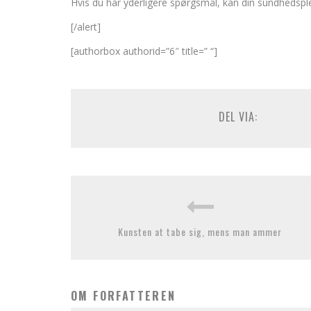
Hvis du har yderligere spørgsmål, kan din sundhedsp
[/alert]
[authorbox authorid=”6″ title=” “]
DEL VIA:
Kunsten at tabe sig, mens man ammer
OM FORFATTEREN