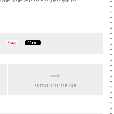
lejerske måske være behjælpelig med gode råd.
Kostvaner under graviditet