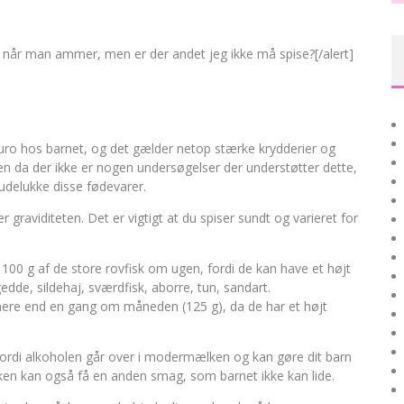
 når man ammer, men er der andet jeg ikke må spise?[/alert]
 uro hos barnet, og det gælder netop stærke krydderier og
Men da der ikke er nogen undersøgelser der understøtter dette,
udelukke disse fødevarer.
viditeten. Det er vigtigt at du spiser sundt og varieret for
100 g af de store rovfisk om ugen, fordi de kan have et højt
 gedde, sildehaj, sværdfisk, aborre, tun, sandart.
mere end en gang om måneden (125 g), da de har et højt
fordi alkoholen går over i modermælken og kan gøre dit barn
lken kan også få en anden smag, som barnet ikke kan lide.