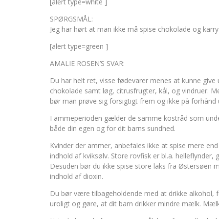
[alert type=white ]
SPØRGSMÅL:
Jeg har hørt at man ikke må spise chokolade og karry
[alert type=green ]
AMALIE ROSEN’S SVAR:
Du har helt ret, visse fødevarer menes at kunne give
chokolade samt løg, citrusfrugter, kål, og vindruer. 
bør man prøve sig forsigtigt frem og ikke på forhånd 
I ammeperioden gælder de samme kostråd som under gra
både din egen og for dit barns sundhed.
Kvinder der ammer, anbefales ikke at spise mere end 
indhold af kviksølv. Store rovfisk er bl.a. helleflynder,
Desuden bør du ikke spise store laks fra Østersøen 
indhold af dioxin.
Du bør være tilbageholdende med at drikke alkohol, 
uroligt og gøre, at dit barn drikker mindre mælk. Mæ