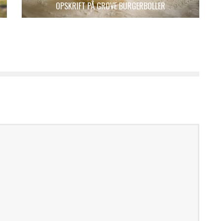
OPSKRIFT PÅ GROVE BURGERBOLLER