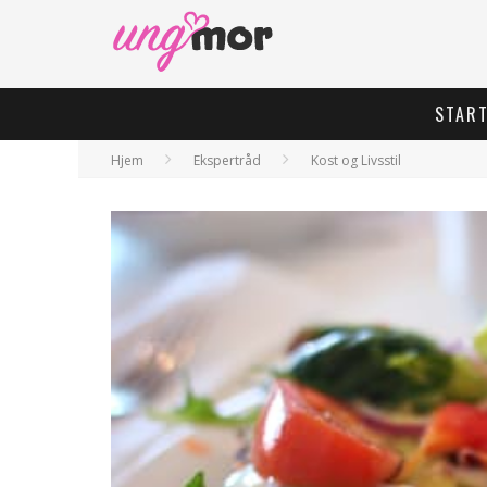
STAR
Hjem
Ekspertråd
Kost og Livsstil