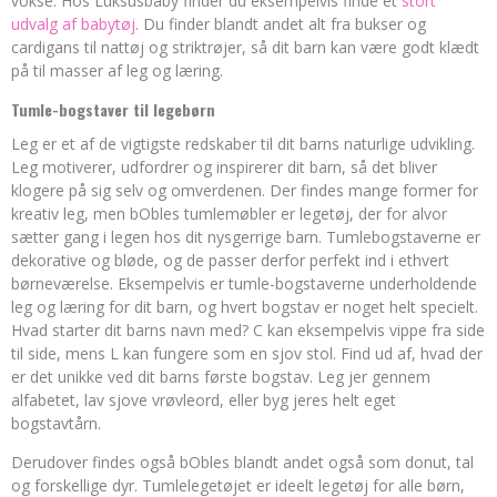
vokse. Hos Luksusbaby finder du eksempelvis finde et
stort
udvalg af babytøj
. Du finder blandt andet alt fra bukser og
cardigans til nattøj og striktrøjer, så dit barn kan være godt klædt
på til masser af leg og læring.
Tumle-bogstaver til legebørn
Leg er et af de vigtigste redskaber til dit barns naturlige udvikling.
Leg motiverer, udfordrer og inspirerer dit barn, så det bliver
klogere på sig selv og omverdenen. Der findes mange former for
kreativ leg, men bObles tumlemøbler er legetøj, der for alvor
sætter gang i legen hos dit nysgerrige barn. Tumlebogstaverne er
dekorative og bløde, og de passer derfor perfekt ind i ethvert
børneværelse. Eksempelvis er tumle-bogstaverne underholdende
leg og læring for dit barn, og hvert bogstav er noget helt specielt.
Hvad starter dit barns navn med? C kan eksempelvis vippe fra side
til side, mens L kan fungere som en sjov stol. Find ud af, hvad der
er det unikke ved dit barns første bogstav. Leg jer gennem
alfabetet, lav sjove vrøvleord, eller byg jeres helt eget
bogstavtårn.
Derudover findes også bObles blandt andet også som donut, tal
og forskellige dyr. Tumlelegetøjet er ideelt legetøj for alle børn,