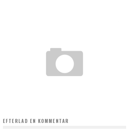
38.000 KVINDER UDSÆTTES FOR PARTNERVOLD HVERT ÅR
ER DU UNG MOR OG DERFOR HAR BRUG FOR AT AFSTRESSE? SÅ LÆS MED
HERUNDER
EFTERLAD EN KOMMENTAR