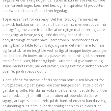
alligevel er der aldrig noget, der synes at kunne leve helt op tilde
høje forventninger. Læs med her, og få inspiration til produkter,
der klæder dit barn på til enhver legedag.
Tøj er essentielt for din baby. Det har først og fremmest en
praktisk funktion om at holde dit barn varmt, men derudover må
det også gerne være fremstillet af de rigtige materialer og være
behageligt at bevæge sig i. Når din baby er helt lille, er
bodystockings et must have i garderoben. Bodystockings er
særlig komfortable for din baby, og så er det nemmere for mor
og far at skifte en brugt ble ved hurtigt at knappe bodystockingen
op i bunden. En bodystocking passer eksempelvis godt sammen
med både bukser, bluser og kjole. Bukserne vil give varmen og
skåne barnets knæ, når det kravler, en og flot trøje sætter prikken
over i’et på din babys outfit.
Tiden går alt for stærkt, når du har små børn. Børn bliver alt for
hurtigt store, og det synes ikke som længe siden, at de blot var
ganske nyfødte. Når du har voksende børn, kan det derfor til tider
være nødvendigt at skifte garderoben ud løbende, da det er
vigtigt, at tøjet sidder korrekt på dit barn. Alternativt kan du vælge
beklædning til dit barn, hvor der stadig er en smule plads til at