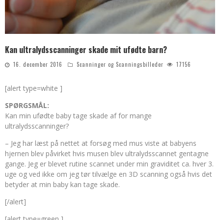
Kan ultralydsscanninger skade mit ufødte barn?
16. december 2016
Scanninger og Scanningsbilleder
17156
[alert type=white ]
SPØRGSMÅL:
Kan min ufødte baby tage skade af for mange
ultralydsscanninger?
– Jeg har læst på nettet at forsøg med mus viste at babyens
hjernen blev påvirket hvis musen blev ultralydsscannet gentagne
gange. Jeg er blevet rutine scannet under min graviditet ca. hver 3.
uge og ved ikke om jeg tør tilvælge en 3D scanning også hvis det
betyder at min baby kan tage skade.
[/alert]
[alert type=green ]