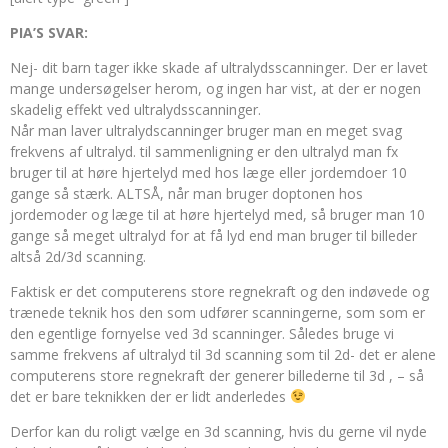
PIA’S SVAR:
Nej- dit barn tager ikke skade af ultralydsscanninger. Der er lavet
mange undersøgelser herom, og ingen har vist, at der er nogen
skadelig effekt ved ultralydsscanninger.
Når man laver ultralydscanninger bruger man en meget svag
frekvens af ultralyd. til sammenligning er den ultralyd man fx
bruger til at høre hjertelyd med hos læge eller jordemdoer 10
gange så stærk. ALTSÅ, når man bruger doptonen hos
jordemoder og læge til at høre hjertelyd med, så bruger man 10
gange så meget ultralyd for at få lyd end man bruger til billeder
altså 2d/3d scanning.
Faktisk er det computerens store regnekraft og den indøvede og
trænede teknik hos den som udfører scanningerne, som som er
den egentlige fornyelse ved 3d scanninger. Således bruge vi
samme frekvens af ultralyd til 3d scanning som til 2d- det er alene
computerens store regnekraft der generer billederne til 3d , – så
det er bare teknikken der er lidt anderledes
Derfor kan du roligt vælge en 3d scanning, hvis du gerne vil nyde