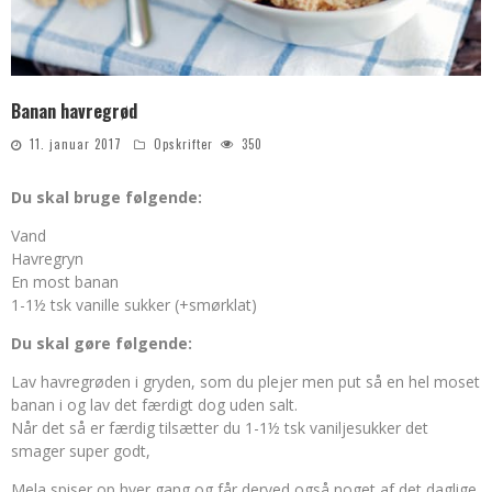
Banan havregrød
11. januar 2017
Opskrifter
350
Du skal bruge følgende:
Vand
Havregryn
En most banan
1-1½ tsk vanille sukker (+smørklat)
Du skal gøre følgende:
Lav havregrøden i gryden, som du plejer men put så en hel moset
banan i og lav det færdigt dog uden salt.
Når det så er færdig tilsætter du 1-1½ tsk vaniljesukker det
smager super godt,
Mela spiser op hver gang og får derved også noget af det daglige