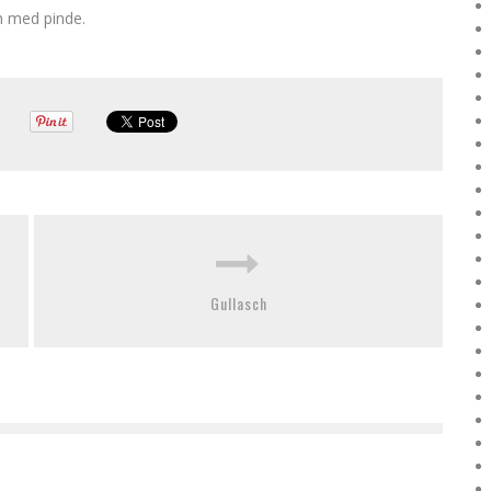
n med pinde.
Gullasch