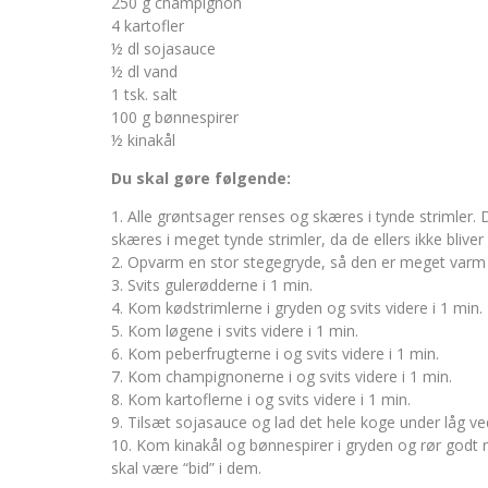
250 g champignon
4 kartofler
½ dl sojasauce
½ dl vand
1 tsk. salt
100 g bønnespirer
½ kinakål
Du skal gøre følgende:
1. Alle grøntsager renses og skæres i tynde strimler. De
skæres i meget tynde strimler, da de ellers ikke bliver
2. Opvarm en stor stegegryde, så den er meget varm 
3. Svits gulerødderne i 1 min.
4. Kom kødstrimlerne i gryden og svits videre i 1 min.
5. Kom løgene i svits videre i 1 min.
6. Kom peberfrugterne i og svits videre i 1 min.
7. Kom champignonerne i og svits videre i 1 min.
8. Kom kartoflerne i og svits videre i 1 min.
9. Tilsæt sojasauce og lad det hele koge under låg ve
10. Kom kinakål og bønnespirer i gryden og rør godt 
skal være “bid” i dem.