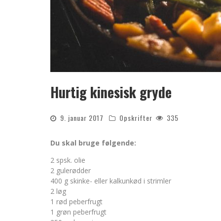
Hurtig kinesisk gryde
9. januar 2017
Opskrifter
335
Du skal bruge følgende:
2 spsk. olie
2 gulerødder
400 g skinke- eller kalkunkød i strimler
2 løg
1 rød peberfrugt
1 grøn peberfrugt