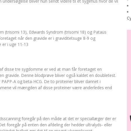
 undersøgelse bliver hun sendt videre til et sygehus hvor de vil
Cy
m (trisomi 13), Edwards Syndrom (trisomi 18) og Pataus
oretaget når den gravide er i graviditetsuge 8-9 og
 er i uge 11-13
af disse tre sygdomme er ved at man får foretaget en
 gravide. Denne blodprøve bliver også kaldet en doubletest.
r PAPP-A og beta-HCG. De to proteiner bliver dannet i
mmene vil mængden af disse proteiner være anderledes end
dsscanning foregår på den måde at det er speciallæger der er
 Det foregår på enten den afdeling der hedder ultralyds- eller
skindet hvilket gør det til en meget ukompliceret