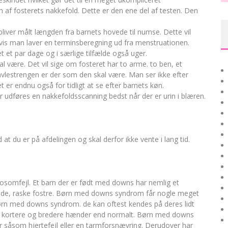
n af fosterets nakkefold. Dette er den ene del af testen. Den
bliver målt længden fra barnets hovede til numse. Dette vil
vis man laver en terminsberegning ud fra menstruationen.
 et par dage og i særlige tilfælde også uger.
 være. Det vil sige om fosteret har to arme. to ben, et
vlestrengen er der som den skal være. Man ser ikke efter
er endnu også for tidligt at se efter barnets køn.
udføres en nakkefoldsscanning bedst når der er urin i blæren.
at du er på afdelingen og skal derfor ikke vente i lang tid.
omfejl. Et barn der er født med downs har nemlig et
nde, raske fostre. Børn med downs syndrom får nogle meget
børn med downs syndrom. de kan oftest kendes på deres lidt
lidt kortere og bredere hænder end normalt. Børn med downs
 såsom hjertefejl eller en tarmforsnævring. Derudover har