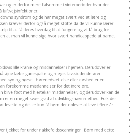
r og er derfor mere følsomme i vinterperioder hvor der
luftvejsinfektioner.
 downs syndrom og de har meget svært ved at lære og
oksen kræver derfor også meget støtte da de vil kunne lærer
lp til at få deres hverdag til at fungere og vil få brug for
deren at man vil kunne sige hvor svært handicappede at barnet
dsvis lille kranie og misdannelser i hjernen. Derudover er
å øjne læbe-ganespalte og meget lavtsiddende ører.
d syn og hørsel. Hørenedsættelse eller døvhed er en
 kan forekomme misdannelser for det indre øre.
n blive født med hjertekar-misdannelser, og derudover kan de
rom er en meget svær grad af udviklingshæmmethed. Folk der
levetid og det er kun få børn der oplever at leve i flere år.
er tjekket for under nakkefoldsscanningen. Børn med dette