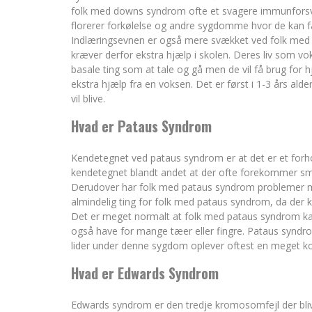
folk med downs syndrom ofte et svagere immunforsva
florerer forkølelse og andre sygdomme hvor de kan få 
Indlæringsevnen er også mere svækket ved folk med
kræver derfor ekstra hjælp i skolen. Deres liv som v
basale ting som at tale og gå men de vil få brug for hjæ
ekstra hjælp fra en voksen. Det er først i 1-3 års al
vil blive.
Hvad er Pataus Syndrom
Kendetegnet ved pataus syndrom er at det er et forhol
kendetegnet blandt andet at der ofte forekommer sm
Derudover har folk med pataus syndrom problemer me
almindelig ting for folk med pataus syndrom, da der
Det er meget normalt at folk med pataus syndrom ka
også have for mange tæer eller fingre. Pataus synd
lider under denne sygdom oplever oftest en meget kort 
Hvad er Edwards Syndrom
Edwards syndrom er den tredje kromosomfejl der bliv