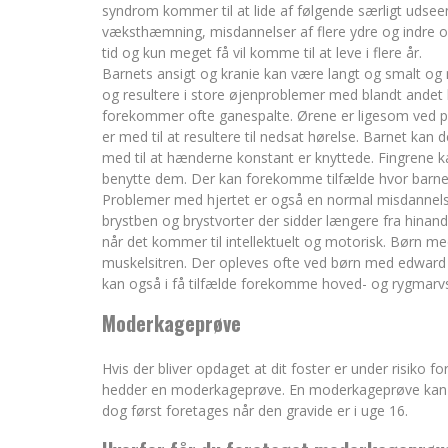
syndrom kommer til at lide af følgende særligt uds
væksthæmning, misdannelser af flere ydre og indre or
tid og kun meget få vil komme til at leve i flere år.
Barnets ansigt og kranie kan være langt og smalt 
og resultere i store øjenproblemer med blandt ande
forekommer ofte ganespalte. Ørene er ligesom ved
er med til at resultere til nedsat hørelse. Barnet ka
med til at hænderne konstant er knyttede. Fingrene k
benytte dem. Der kan forekomme tilfælde hvor barnet 
Problemer med hjertet er også en normal misdannels
brystben og brystvorter der sidder længere fra hina
når det kommer til intellektuelt og motorisk. Børn
muskelsitren. Der opleves ofte ved børn med edward
kan også i få tilfælde forekomme hoved- og rygmarv
Moderkageprøve
Hvis der bliver opdaget at dit foster er under risiko f
hedder en moderkageprøve. En moderkageprøve kan fo
dog først foretages når den gravide er i uge 16.