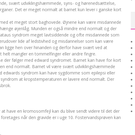
eende, svært udviklingshæmmede, syns- og hørenedsættelse,
ganer. Det er meget normalt at barnet kun lever i ganske kort
og med et meget stort baghovede. Øjnene kan være misdannede
t hænge øjenlåg. Munden er også mindre end normalt og der
 pataus syndrom meget lavtsiddende og ofte misdannede som
n derudover lide af ledstivhed og misdannelser som kan være
an ligge hen over hinanden og derfor have svært ved at
helt mangler en tommelfinger eller andre fingre.
e der følger med edward syndromet. Barnet kan have for kort
nden end normalt. Barnet vil være svært udviklingshæmmede
 med edwards syndrom kan have sygdomme som epilepsi eller
 syndrom at kropstemperaturen er lavere end normalt. Der
sbrok.
or at have en kromosomfejl kan du blive sendt videre til det der
retages når den gravide er i uge 10. Fostervandsprøven kan