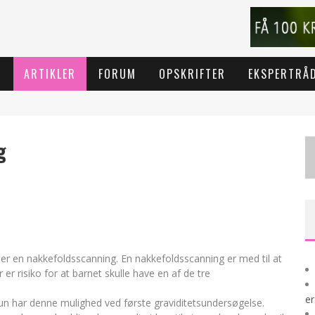
T
ARTIKLER
FORUM
OPSKRIFTER
EKSPERTRÅ
g
dder en nakkefoldsscanning. En nakkefoldsscanning er med til at
er risiko for at barnet skulle have en af de tre
er
n har denne mulighed ved første graviditetsundersøgelse.