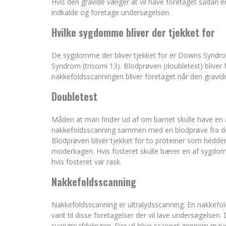
Hvis den gravide vælger at vil have foretaget sådan en
indkalde og foretage undersøgelsen.
Hvilke sygdomme bliver der tjekket for
De sygdomme der bliver tjekket for er Downs Syndro
Syndrom (trisomi 13). Blodprøven (doubletest) bliver f
nakkefoldsscanningen bliver foretaget når den gravide
Doubletest
Måden at man finder ud af om barnet skulle have en 
nakkefoldsscanning sammen med en blodprøve fra den
Blodprøven bliver tjekket for to proteiner som hedde
moderkagen. Hvis fosteret skulle bærer en af sygdo
hvis fosteret var rask.
Nakkefoldsscanning
Nakkefoldsscanning er ultralydsscanning. En nakkefol
vant til disse foretagelser der vil lave undersøgelsen.
svangreafdelingen. Der vil blive scannet gennem mave