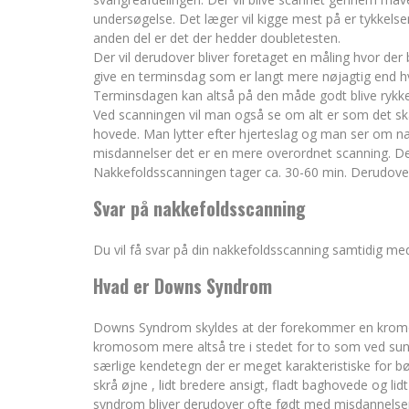
undersøgelse. Det læger vil kigge mest på er tykkelse
anden del er det der hedder doubletesten.
Der vil derudover bliver foretaget en måling hvor der 
give en terminsdag som er langt mere nøjagtig end h
Terminsdagen kan altså på den måde godt blive rykket
Ved scanningen vil man også se om alt er som det skal
hovede. Man lytter efter hjerteslag og man ser om na
misdannelser det er en mere overordnet scanning. Det 
Nakkefoldsscanningen tager ca. 30-60 min. Derudover 
Svar på nakkefoldsscanning
Du vil få svar på din nakkefoldsscanning samtidig med 
Hvad er Downs Syndrom
Downs Syndrom skyldes at der forekommer en kromos
kromosom mere altså tre i stedet for to som ved su
særlige kendetegn der er meget karakteristiske for 
skrå øjne , lidt bredere ansigt, fladt baghovede og 
syndrom bliver derudover ofte født med misdannelser