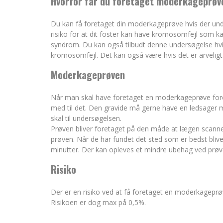
Hvorfor får du foretaget moderkageprøv
Du kan få foretaget din moderkageprøve hvis der und
risiko for at dit foster kan have kromosomfejl som 
syndrom. Du kan også tilbudt denne undersøgelse hvis 
kromosomfejl. Det kan også være hvis det er arveligt 
Moderkageprøven
Når man skal have foretaget en moderkageprøve fore
med til det. Den gravide må gerne have en ledsager me
skal til undersøgelsen.
Prøven bliver foretaget på den måde at lægen scanne
prøven. Når de har fundet det sted som er bedst bliv
minutter. Der kan opleves et mindre ubehag ved prøve
Risiko
Der er en risiko ved at få foretaget en moderkageprø
Risikoen er dog max på 0,5%.