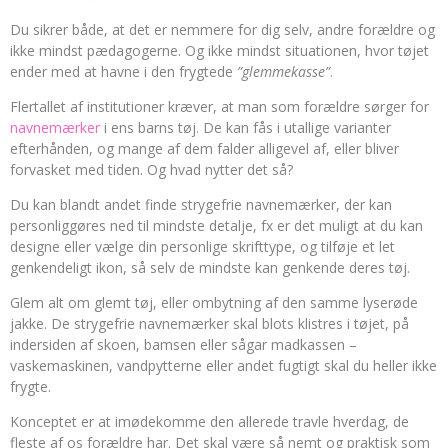
Du sikrer både, at det er nemmere for dig selv, andre forældre og
ikke mindst pædagogerne. Og ikke mindst situationen, hvor tøjet
ender med at havne i den frygtede
”glemmekasse”
.
Flertallet af institutioner kræver, at man som forældre sørger for
navnemærker
i ens barns tøj. De kan fås i utallige varianter
efterhånden, og mange af dem falder alligevel af, eller bliver
forvasket med tiden. Og hvad nytter det så?
Du kan blandt andet finde strygefrie navnemærker, der kan
personliggøres ned til mindste detalje, fx er det muligt at du kan
designe eller vælge din personlige skrifttype, og tilføje et let
genkendeligt ikon, så selv de mindste kan genkende deres tøj.
Glem alt om glemt tøj, eller ombytning af den samme lyserøde
jakke. De strygefrie navnemærker skal blots klistres i tøjet, på
indersiden af skoen, bamsen eller sågar madkassen –
vaskemaskinen, vandpytterne eller andet fugtigt skal du heller ikke
frygte.
Konceptet er at imødekomme den allerede travle hverdag, de
fleste af os forældre har. Det skal være så nemt og praktisk som