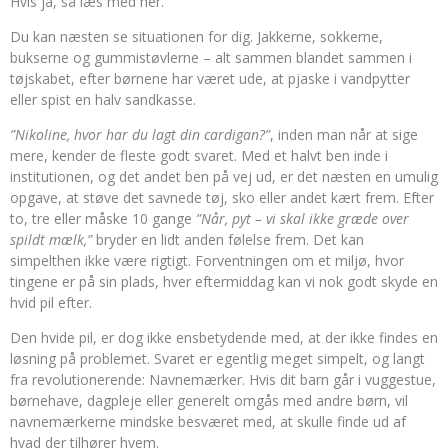
Hvis ja, så læs med her.
Du kan næsten se situationen for dig. Jakkerne, sokkerne,
bukserne og gummistøvlerne – alt sammen blandet sammen i
tøjskabet, efter børnene har været ude, at pjaske i vandpytter
eller spist en halv sandkasse.
”Nikoline, hvor har du lagt din cardigan?”
, inden man når at sige
mere, kender de fleste godt svaret. Med et halvt ben inde i
institutionen, og det andet ben på vej ud, er det næsten en umulig
opgave, at støve det savnede tøj, sko eller andet kært frem. Efter
to, tre eller måske 10 gange
”Når, pyt – vi skal ikke græde over
spildt mælk,”
bryder en lidt anden følelse frem. Det kan
simpelthen ikke være rigtigt. Forventningen om et miljø, hvor
tingene er på sin plads, hver eftermiddag kan vi nok godt skyde en
hvid pil efter.
Den hvide pil, er dog ikke ensbetydende med, at der ikke findes en
løsning på problemet. Svaret er egentlig meget simpelt, og langt
fra revolutionerende: Navnemærker. Hvis dit barn går i vuggestue,
børnehave, dagpleje eller generelt omgås med andre børn, vil
navnemærkerne mindske besværet med, at skulle finde ud af
hvad der tilhører hvem.