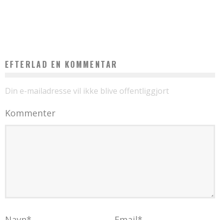
FÅ STYR PÅ BOLIGEN OG INDRETNINGEN, FØR DU FÅR DIT FØRSTE BARN
EFTERLAD EN KOMMENTAR
Din e-mailadresse vil ikke blive offentliggjort
Kommenter
Navn
*
Email
*