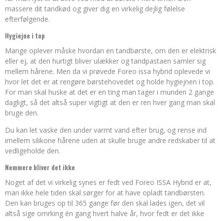
massere dit tandkød og giver dig en virkelig dejlig følelse
efterfølgende.
Hygiejne i top
Mange oplever måske hvordan en tandbørste, om den er elektrisk
eller ej, at den hurtigt bliver ulækker og tandpastaen samler sig
mellem hårene. Men da vi prøvede Foreo issa hybrid oplevede vi
hvor let det er at rengøre børstehovedet og holde hygiejnen i top.
For man skal huske at det er en ting man tager i munden 2 gange
dagligt, så det altså super vigtigt at den er ren hver gang man skal
bruge den.
Du kan let vaske den under varmt vand efter brug, og rense ind
imellem silikone hårene uden at skulle bruge andre redskaber til at
vedligeholde den.
Nemmere bliver det ikke
Noget af det vi virkelig synes er fedt ved Foreo ISSA Hybrid er at,
man ikke hele tiden skal sørger for at have opladt tandbørsten.
Den kan bruges op til 365 gange før den skal lades igen, det vil
altså sige omrking én gang hvert halve år, hvor fedt er det ikke