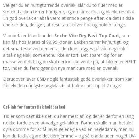
Vælger du en hurtigtørrende overlak, slår du to fluer med ét
smæk: Lakken tørrer hurtigere, og du får et flot og blankt resultat.
En god overlak er altså værd at smide penge efter, da det i sidste
ende er den, der gør, at resultatet bliver flot og holder længe.
Vi anbefaler blandt andet
Seche Vite Dry Fast Top Coat
, som
kan fås hos Matas til 99,95 kroner. Lakken tørrer lynhurtigt, og
det smarteste ved den er, at den kan lægges på våd neglelak –
altså neglelak, som endnu ikke er tørt. Det sparer dig for en
masse ventetid, og du skal derfor ikke vente på, at lakken er HELT
tør, inden du færdiggør din nye manicure med en overlak.
Derudover laver
CND
nogle fantastisk gode overlakker, som kan
få selv den dårligste neglelak til at holde i helt op til 7 dage.
Gel-lak for fantastisk holdbarhed
Tid er som sagt ikke det, du har mest af, og der er derfor en lang
række fordele ved at vælge gel-lakker. Førhen skulle man betale i
dyre domme for at få lavet gelenegle ved en negledame, men nu
kan du faktisk gøre det derhjemme – og så endda uden noget UV-