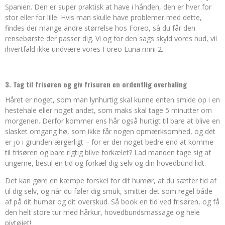
Spanien. Den er super praktisk at have i hånden, den er hver for
stor eller for lille. Hvis man skulle have problemer med dette,
findes der mange andre størrelse hos Foreo, så du får den
rensebørste der passer dig. Vi og for den sags skyld vores hud, vil
ihvertfald ikke undvære vores Foreo Luna mini 2.
3. Tag til frisøren og giv frisuren en ordentlig overhaling
Håret er noget, som man lynhurtig skal kunne enten smide op i en
hestehale eller noget andet, som maks skal tage 5 minutter om
morgenen. Derfor kommer ens hår også hurtigt til bare at blive en
slasket omgang hø, som ikke får nogen opmærksomhed, og det
er jo i grunden ærgerligt – for er der noget bedre end at komme
til frisøren og bare rigtig blive forkælet? Lad manden tage sig af
ungerne, bestil en tid og forkæl dig selv og din hovedbund lidt.
Det kan gøre en kæmpe forskel for dit humør, at du sætter tid af
til dig selv, og når du føler dig smuk, smitter det som regel både
af på dit humør og dit overskud. Så book en tid ved frisøren, og få
den helt store tur med hårkur, hovedbundsmassage og hele
pivtøjet!