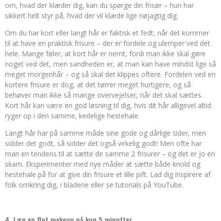
om, hvad der klæder dig, kan du spørge din frisør – hun har
sikkert helt styr på, hvad der vil klæde lige nøjagtig dig.
Om du har kort eller langt hår er faktisk et fedt, når det kommer
til at have en praktisk frisure – der er fordele og ulemper ved det
hele. Mange føler, at kort hår er nemt, fordi man ikke skal gøre
noget ved det, men sandheden er, at man kan have mindst lige så
meget morgenhår – og så skal det klippes oftere. Fordelen ved en
kortere frisure er dog, at det tørrer meget hurtigere, og så
behøver man ikke så mange overvejelser, når det skal sættes.
Kort hår kan være en god løsning til dig, hvis dit hår alligevel altid
ryger op i den samme, kedelige hestehale.
Langt hår har på samme måde sine gode og dårlige sider, men
sidder det godt, så sidder det også virkelig godt! Men ofte har
man en tendens til at sætte de samme 2 frisurer – og det er jo en
skam. Eksperimenter med nye måder at sætte både knold og
hestehale på for at give din frisure et lille pift. Lad dig inspirere af
folk omkring dig, i bladene eller se tutorials på YouTube.
4. Læg en flot makeup på kun 5 minutter