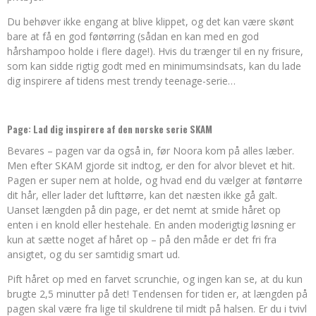
Du behøver ikke engang at blive klippet, og det kan være skønt
bare at få en god føntørring (sådan en kan med en god
hårshampoo holde i flere dage!). Hvis du trænger til en ny frisure,
som kan sidde rigtig godt med en minimumsindsats, kan du lade
dig inspirere af tidens mest trendy teenage-serie…
Page: Lad dig inspirere af den norske serie SKAM
Bevares – pagen var da også in, før Noora kom på alles læber.
Men efter SKAM gjorde sit indtog, er den for alvor blevet et hit.
Pagen er super nem at holde, og hvad end du vælger at føntørre
dit hår, eller lader det lufttørre, kan det næsten ikke gå galt.
Uanset længden på din page, er det nemt at smide håret op
enten i en knold eller hestehale. En anden moderigtig løsning er
kun at sætte noget af håret op – på den måde er det fri fra
ansigtet, og du ser samtidig smart ud.
Pift håret op med en farvet scrunchie, og ingen kan se, at du kun
brugte 2,5 minutter på det! Tendensen for tiden er, at længden på
pagen skal være fra lige til skuldrene til midt på halsen. Er du i tvivl