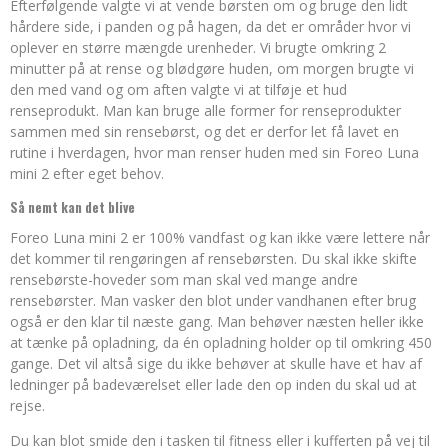
Efterfølgende valgte vi at vende børsten om og bruge den lidt
hårdere side, i panden og på hagen, da det er områder hvor vi
oplever en større mængde urenheder. Vi brugte omkring 2
minutter på at rense og blødgøre huden, om morgen brugte vi
den med vand og om aften valgte vi at tilføje et hud
renseprodukt. Man kan bruge alle former for renseprodukter
sammen med sin rensebørst, og det er derfor let få lavet en
rutine i hverdagen, hvor man renser huden med sin Foreo Luna
mini 2 efter eget behov.
Så nemt kan det blive
Foreo Luna mini 2 er 100% vandfast og kan ikke være lettere når
det kommer til rengøringen af rensebørsten. Du skal ikke skifte
rensebørste-hoveder som man skal ved mange andre
rensebørster. Man vasker den blot under vandhanen efter brug
også er den klar til næste gang. Man behøver næsten heller ikke
at tænke på opladning, da én opladning holder op til omkring 450
gange. Det vil altså sige du ikke behøver at skulle have et hav af
ledninger på badeværelset eller lade den op inden du skal ud at
rejse.
Du kan blot smide den i tasken til fitness eller i kufferten på vej til