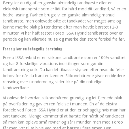
Benytter du dig af en ganske almindelig tandbørste eller en
elektrisk tandbørste som er lidt for hård mod dit tandkød, så er en
bedre løsning. Førhen brugte vi en ganske almindelig manuel
tandbørste, men oplevede ofte at tandkødet var meget ømt og
kunne mærke plak på tænderne efter man havde børstet i 2-3
minutter. Vi har haft testet Foreo ISSA Hybrid tandbørste over en
periode og kan allerede nu se og mærke den store forskel fra før.
Foreo giver en behagelig børstning
Foreo ISSA hybrid er en silikone tandbørste som er 100% vandtæt
og har 8 forskellige vibrations indstillinger som gør din
tandbørstning unik. Du kan let tilpasse styrken efter hvad du føler
behov for når du børster tænder. Silikonehårerne giver en blødere
rensning over tænderne og slider ikke på din naturlige
tandoverflade.
Vi oplevede hvordan silikonehårene grundigt og let fjernede plak
på overfalden og gav en ren følelse i munden. En af de ekstra
fordele ved Foreo ISSA Hybrid er at den er behagelig hvis man har
sart tandkød. Mange kommer til at børste for hårdt på tandkødet
så man kan opleve små revner og sår i munden men med Foreo
får man lyst til at blive ved med at børste i flere timer. Den