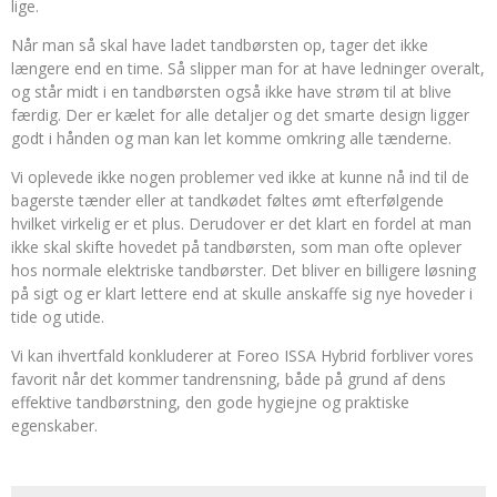
lige.
Når man så skal have ladet tandbørsten op, tager det ikke
længere end en time. Så slipper man for at have ledninger overalt,
og står midt i en tandbørsten også ikke have strøm til at blive
færdig. Der er kælet for alle detaljer og det smarte design ligger
godt i hånden og man kan let komme omkring alle tænderne.
Vi oplevede ikke nogen problemer ved ikke at kunne nå ind til de
bagerste tænder eller at tandkødet føltes ømt efterfølgende
hvilket virkelig er et plus. Derudover er det klart en fordel at man
ikke skal skifte hovedet på tandbørsten, som man ofte oplever
hos normale elektriske tandbørster. Det bliver en billigere løsning
på sigt og er klart lettere end at skulle anskaffe sig nye hoveder i
tide og utide.
Vi kan ihvertfald konkluderer at Foreo ISSA Hybrid forbliver vores
favorit når det kommer tandrensning, både på grund af dens
effektive tandbørstning, den gode hygiejne og praktiske
egenskaber.