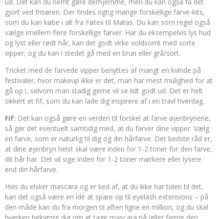
ud. Det kan du nemt gøre derhjemme, men du kan også få det
gjort ved frisøren. Der findes rigtig mange forskellige farve-kits,
som du kan købe i alt fra Føtex til Matas. Du kan som regel også
vælge imellem flere forskellige farver. Har du eksempelvis lys hud
og lyst eller rødt hår, kan det godt virke voldsomt med sorte
vipper, og du kan i stedet gå med en brun eller grå/sort.
Tricket med de farvede vipper benyttes af mangt en kvinde på
festivaler, hvor makeup ikke er det, man har mest mulighed for at
gå op i, selvom man stadig gerne vil se lidt godt ud. Det er helt
sikkert et fif, som du kan lade dig inspirere af i en travl hverdag.
Fif:
Det kan også gøre en verden til forskel at farve øjenbrynene,
så gør det eventuelt samtidig med, at du farver dine vipper. Vælg
en farve, som er naturlig til dig og din hårfarve. Det bedste råd er,
at dine øjenbryn helst skal være inden for 1-2 toner for den farve,
dit hår har. Det vil sige inden for 1-2 toner mørkere eller lysere
end din hårfarve.
Hvis du elsker mascara og er ked af, at du ikke har tiden til det,
kan det også være en idé at spare op til eyelash extensions – på
den måde kan du fra morgen til aften ligne en million, og du skal
hverken bekymre dig om at tage mascara på (eller fjerne den