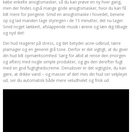
købe enkelte ansigtsmasker, så du kan prøve en ny hver gang,
men der findes også mange gode ansigtsmasker, hvor du kan få
lidt mere for pengene. Smid en ansigtsmaske i hovedet, benene
op og lad manden tage styringen i de 15 minutter, det nu tager.
Smid noget lækkert, afslappende musik i ørene og læn dig tilbage
og nyd det!
Din hud reagerer på stress, og det betyder acne-udbrud, tørre
plamager og en generel grå tone. Derfor er det vigtigt, at du giver
din hud lidt opmærksomhed. Sørg for altid at rense den (morgen
og aften) med nogle simple produkter, og giv den derefter fugt
med en god fugtighedscreme. Derudover er det vigtigste, du kan
gøre, at drikke vand – og masser af det! Hvis din hud ser velplejet
ud, ser du automatisk både mere veludhvilet og frisk ud.