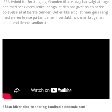
ISSA Hybrid for første gang. Grunden til at vi idag har valgt at tage
den med her i vores artikel er pga. at den har givet os en bedre
oplevelse af at børste tænder. Det er ikke altid, at man går i seng
med en ren føelse på tænderne. Ihvertfald, hvis man bruger alt
andet end denne tandbørste.
Sådan bliver dine tænder og tandkød skinnende rent!