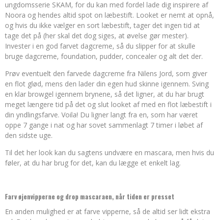
ungdomsserie SKAM, for du kan med fordel lade dig inspirere af
Noora og hendes altid spot on læbestift. Looket er nemt at opnå,
og hvis du ikke vælger en sort læbestift, tager det ingen tid at
tage det på (her skal det dog siges, at øvelse gør mester).
Invester i en god farvet dagcreme, så du slipper for at skulle
bruge dagcreme, foundation, pudder, concealer og alt det der.
Prøv eventuelt den farvede dagcreme fra Nilens Jord, som giver
en flot glød, mens den lader din egen hud skinne igennem. Sving
en klar browgel igennem brynene, så det ligner, at du har brugt
meget længere tid på det og slut looket af med en flot læbestift i
din yndlingsfarve. Voila! Du ligner langt fra en, som har været
oppe 7 gange i nat og har sovet sammenlagt 7 timer i løbet af
den sidste uge.
Til det her look kan du sagtens undvære en mascara, men hvis du
føler, at du har brug for det, kan du lægge et enkelt lag.
Farv øjenvipperne og drop mascaraen, når tiden er presset
En anden mulighed er at farve vipperne, så de altid ser lidt ekstra