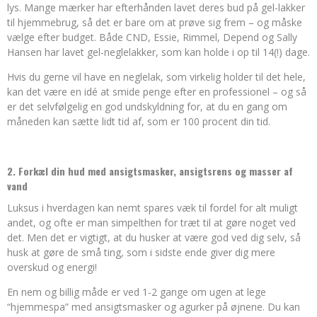
lys. Mange mærker har efterhånden lavet deres bud på gel-lakker
til hjemmebrug, så det er bare om at prøve sig frem – og måske
vælge efter budget. Både CND, Essie, Rimmel, Depend og Sally
Hansen har lavet gel-neglelakker, som kan holde i op til 14(!) dage.
Hvis du gerne vil have en neglelak, som virkelig holder til det hele,
kan det være en idé at smide penge efter en professionel – og så
er det selvfølgelig en god undskyldning for, at du en gang om
måneden kan sætte lidt tid af, som er 100 procent din tid.
2. Forkæl din hud med ansigtsmasker, ansigtsrens og masser af
vand
Luksus i hverdagen kan nemt spares væk til fordel for alt muligt
andet, og ofte er man simpelthen for træt til at gøre noget ved
det. Men det er vigtigt, at du husker at være god ved dig selv, så
husk at gøre de små ting, som i sidste ende giver dig mere
overskud og energi!
En nem og billig måde er ved 1-2 gange om ugen at lege
“hjemmespa” med ansigtsmasker og agurker på øjnene. Du kan