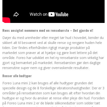
Rens ansigtet nemmere med en rensebørste – Det gjorde vi!
Døjer du med urenheder eller meget tør hud i hovedet, kender du
sikkert alt til besværet ved at skulle rense og rengøre huden hele
tiden. Der findes efterhånden rigtigt mange produkter på
markedet som prøver at at hjælpe og gøre livet lettere på det
område. Foreo har udviklet en hel ny rensebørste som virkelig har
gjort sig bemærket på markedet. Rensebørsten gør den daglige
renserutine super nem og giver overraskende resultater.
Renser alle hudtyper
Foreo Luna mini 2 kan bruges af alle hudtyper grunden det
specielle design og de 8 forskellige vibrationshastigheder. Der er 3
områder på rensebørsten som kan bruges alt efter hvordan din
hudtype er og hvor du ønsker at rense eller pleje din hud. Forsiden
på Foreo Luna mini 2 er de bløde silikonedutter som sidder tæt