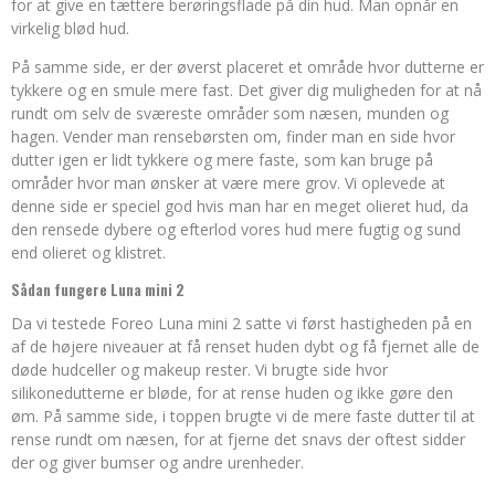
for at give en tættere berøringsflade på din hud. Man opnår en
virkelig blød hud.
På samme side, er der øverst placeret et område hvor dutterne er
tykkere og en smule mere fast. Det giver dig muligheden for at nå
rundt om selv de sværeste områder som næsen, munden og
hagen. Vender man rensebørsten om, finder man en side hvor
dutter igen er lidt tykkere og mere faste, som kan bruge på
områder hvor man ønsker at være mere grov. Vi oplevede at
denne side er speciel god hvis man har en meget olieret hud, da
den rensede dybere og efterlod vores hud mere fugtig og sund
end olieret og klistret.
Sådan fungere Luna mini 2
Da vi testede Foreo Luna mini 2 satte vi først hastigheden på en
af de højere niveauer at få renset huden dybt og få fjernet alle de
døde hudceller og makeup rester. Vi brugte side hvor
silikonedutterne er bløde, for at rense huden og ikke gøre den
øm. På samme side, i toppen brugte vi de mere faste dutter til at
rense rundt om næsen, for at fjerne det snavs der oftest sidder
der og giver bumser og andre urenheder.