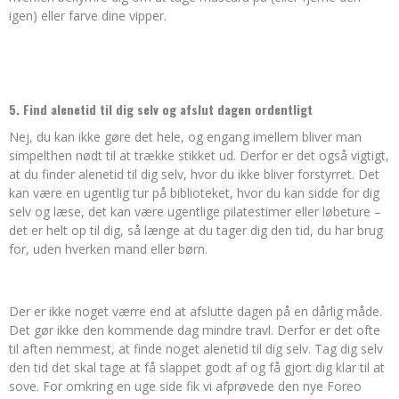
igen) eller farve dine vipper.
5. Find alenetid til dig selv og afslut dagen ordentligt
Nej, du kan ikke gøre det hele, og engang imellem bliver man
simpelthen nødt til at trække stikket ud. Derfor er det også vigtigt,
at du finder alenetid til dig selv, hvor du ikke bliver forstyrret. Det
kan være en ugentlig tur på biblioteket, hvor du kan sidde for dig
selv og læse, det kan være ugentlige pilatestimer eller løbeture –
det er helt op til dig, så længe at du tager dig den tid, du har brug
for, uden hverken mand eller børn.
Der er ikke noget værre end at afslutte dagen på en dårlig måde.
Det gør ikke den kommende dag mindre travl. Derfor er det ofte
til aften nemmest, at finde noget alenetid til dig selv. Tag dig selv
den tid det skal tage at få slappet godt af og få gjort dig klar til at
sove. For omkring en uge side fik vi afprøvede den nye Foreo