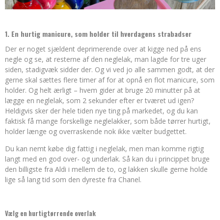
1. En hurtig manicure, som holder til hverdagens strabadser
Der er noget sjældent deprimerende over at kigge ned på ens
negle og se, at resterne af den neglelak, man lagde for tre uger
siden, stadigvæk sidder der. Og vi ved jo alle sammen godt, at der
gerne skal sættes flere timer af for at opnå en flot manicure, som
holder. Og helt ærligt – hvem gider at bruge 20 minutter på at
lægge en neglelak, som 2 sekunder efter er tværet ud igen?
Heldigvis sker der hele tiden nye ting på markedet, og du kan
faktisk få mange forskellige neglelakker, som både tørrer hurtigt,
holder længe og overraskende nok ikke vælter budgettet.
Du kan nemt købe dig fattig i neglelak, men man komme rigtig
langt med en god over- og underlak. Så kan du i princippet bruge
den billigste fra Aldi i mellem de to, og lakken skulle gerne holde
lige så lang tid som den dyreste fra Chanel.
Vælg en hurtigtørrende overlak