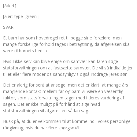
[/alert]
[alert type=green ]
SVAR:
Et barn har som hovedregel ret til begge sine forældre, men
mange forskellige forhold tages i betragtning, da afgørelsen skal
være til barnets bedste.
Hvis I ikke selv kan blive enige om samvær kan faren søge
statsforvaltningen om at fastsætte samvær. De vil så indkalde jer
til et eller flere møder os sandsynligvis også inddrage jeres søn.
Det er aldrig for sent at ansøge, men det er klart, at mange års
manglende kontakt mellem far og barn vil være en væsentlig
faktor, som statsforvaltningen tager med i deres vurdering af
sagen. Det er ikke muligt på forhånd at sige hvad
statsforvaltningen vil afgøre i en sådan sag.
Husk på, at du er velkommen til at komme ind i vores personlige
rådgivning, hvis du har flere spørgsmål.