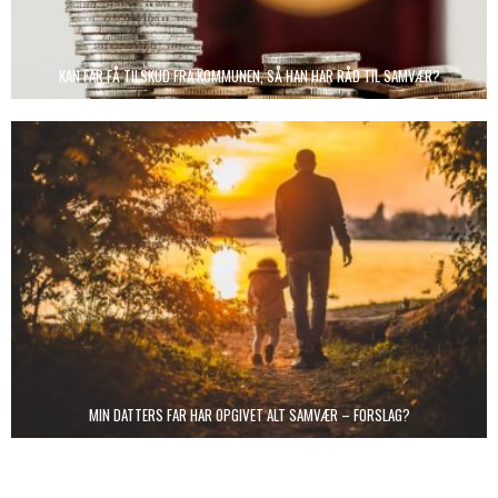
KAN FAR FÅ TILSKUD FRA KOMMUNEN, SÅ HAN HAR RÅD TIL SAMVÆR?
MIN DATTERS FAR HAR OPGIVET ALT SAMVÆR – FORSLAG?