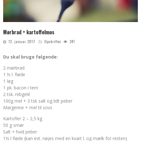
Mørbrad + kartoffelmos
12. januar 2017
Opskrifter
341
Du skal bruge følgende:
2 mørbrad
1 ½ l. fløde
1 løg
1 pk. bacon i tern
2 tsk. rebgelé
100g mel + 3 tsk salt og lidt peber
Margerine + mel til sovs
Kartofler 2 – 2,5 kg
50 g smør
Salt + hvid peber
1½ l fløde (kan evt. nøjes med en kvart l. og mælk for resten)