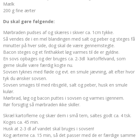
Mælk
200 g fine ærter
Du skal gøre følgende:
Mørbraden pudses af og skæres i skiver ca. 1cm tykke.
Så vendes de i en mel blandingen med salt og peber og steges få
minutter på hver side, dog skal de være gennemstegte.
Bacon steges og et finthakket løg varmes til de er gyldne.
En sovs opbages og der bruges ca. 2-3dl kartoffelvand, som
gerne skulle være færdig kogte nu.
Sovsen tyknes med fløde og evt. en smule jævning, alt efter hvor
tyk du ønsker sovsen.
Sovsen smages til med ribsgelé, salt og peber, husk en smule
kulør.
Mørbrad, løg og bacon puttes i sovsen og varmes igennem.
Rør forsigtig så mørbraden ikke skiller.
Skræl kartoflerne og skær dem i små tern, saltes godt ca. 4 tsk.
Koges ca. 45 min.
Husk at 2-3 dl af vandet skal bruges i sovsen!
Kog ærterne ca. 15 min, så det passer med de er færdige samme