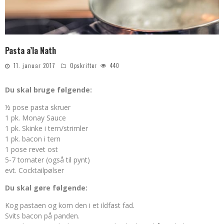
Pasta a’la Nath
11. januar 2017
Opskrifter
440
Du skal bruge følgende:
½ pose pasta skruer
1 pk. Monay Sauce
1 pk. Skinke i tern/strimler
1 pk. bacon i tern
1 pose revet ost
5-7 tomater (også til pynt)
evt. Cocktailpølser
Du skal gøre følgende:
Kog pastaen og kom den i et ildfast fad.
Svits bacon på panden.