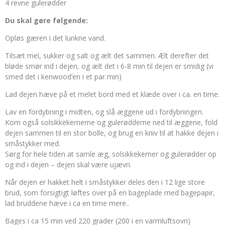
4 revne gulerødder
Du skal gøre følgende:
Opløs gæren i det lunkne vand.
Tilsæt mel, sukker og salt og ælt det sammen. Ælt derefter det
bløde smør ind i dejen, og ælt det i 6-8 min til dejen er smidig (vi
smed det i kenwood’en i et par min)
Lad dejen hæve på et melet bord med et klæde over i ca. en time.
Lav en fordybning i midten, og slå æggene ud i fordybningen.
Kom også solsikkekernerne og gulerødderne ned til æggene, fold
dejen sammen til en stor bolle, og brug en kniv til at hakke dejen i
småstykker med.
Sørg for hele tiden at samle æg, solsikkekerner og gulerødder op
og ind i dejen – dejen skal være ujævn.
Når dejen er hakket helt i småstykker deles den i 12 lige store
brud, som forsigtigt løftes over på en bageplade med bagepapir,
lad bruddene hæve i ca en time mere..
Bages i ca 15 min ved 220 grader (200 i en varmluftsovn)