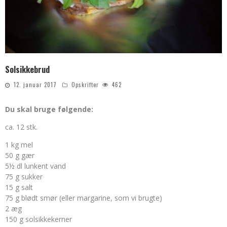
Solsikkebrud
12. januar 2017
Opskrifter
462
Du skal bruge følgende:
ca. 12 stk.
1 kg mel
50 g gær
5½ dl lunkent vand
75 g sukker
15 g salt
75 g blødt smør (eller margarine, som vi brugte)
2 æg
150 g solsikkekerner