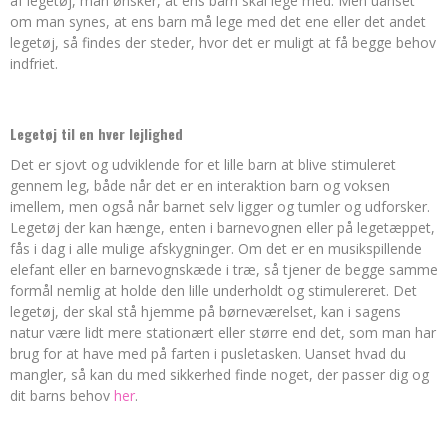
af legetøj, man ønsker, at ens barn skal lege med. Men uanset
om man synes, at ens barn må lege med det ene eller det andet
legetøj, så findes der steder, hvor det er muligt at få begge behov
indfriet.
Legetøj til en hver lejlighed
Det er sjovt og udviklende for et lille barn at blive stimuleret
gennem leg, både når det er en interaktion barn og voksen
imellem, men også når barnet selv ligger og tumler og udforsker.
Legetøj der kan hænge, enten i barnevognen eller på legetæppet,
fås i dag i alle mulige afskygninger. Om det er en musikspillende
elefant eller en barnevognskæde i træ, så tjener de begge samme
formål nemlig at holde den lille underholdt og stimulereret. Det
legetøj, der skal stå hjemme på børneværelset, kan i sagens
natur være lidt mere stationært eller større end det, som man har
brug for at have med på farten i pusletasken. Uanset hvad du
mangler, så kan du med sikkerhed finde noget, der passer dig og
dit barns behov
her
.