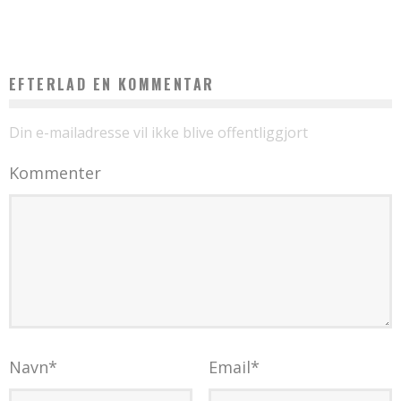
FÅ STYR PÅ BOLIGEN OG INDRETNINGEN, FØR DU FÅR DIT FØRSTE BARN
EFTERLAD EN KOMMENTAR
Din e-mailadresse vil ikke blive offentliggjort
Kommenter
Navn
*
Email
*