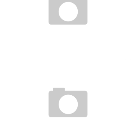
FÅ STYR PÅ EFTERÅRSGARDEROBEN TIL DIT BARN