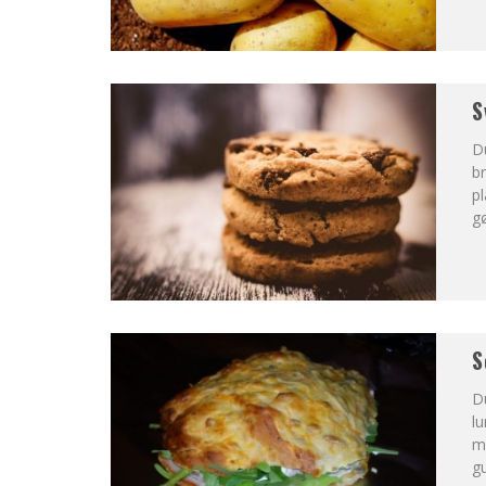
S
Du
br
p
gø
S
Du
lu
ma
g