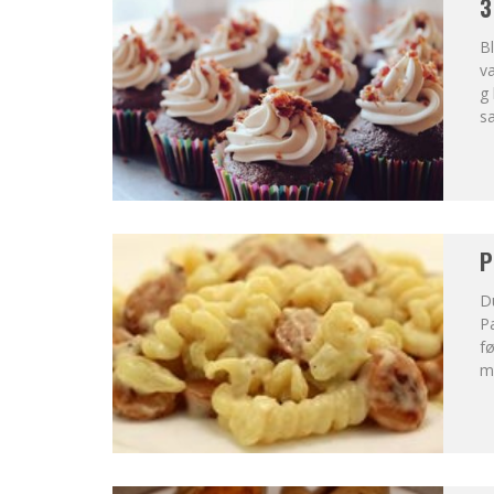
3
B
va
g 
s
P
Du
Pa
fø
m