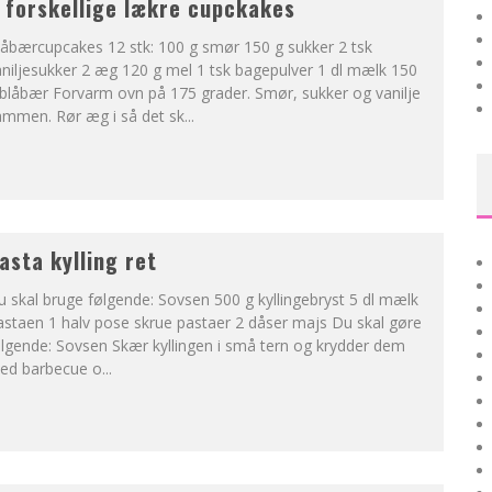
 forskellige lækre cupckakes
låbærcupcakes 12 stk: 100 g smør 150 g sukker 2 tsk
niljesukker 2 æg 120 g mel 1 tsk bagepulver 1 dl mælk 150
blåbær Forvarm ovn på 175 grader. Smør, sukker og vanilje
ammen. Rør æg i så det sk
...
asta kylling ret
 skal bruge følgende: Sovsen 500 g kyllingebryst 5 dl mælk
staen 1 halv pose skrue pastaer 2 dåser majs Du skal gøre
lgende: Sovsen Skær kyllingen i små tern og krydder dem
ed barbecue o
...