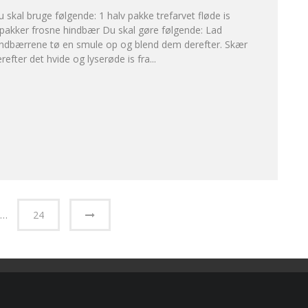
 skal bruge følgende: 1 halv pakke trefarvet fløde is
pakker frosne hindbær Du skal gøre følgende: Lad
indbærrene tø en smule op og blend dem derefter. Skær
refter det hvide og lyserøde is fra
...
…
24