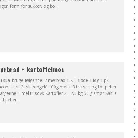
ogen form for sukker, og ko
...
ørbrad + kartoffelmos
 skal bruge følgende: 2 mørbrad 1 ½ l. fløde 1 løg 1 pk.
con i tern 2 tsk. rebgelé 100g mel + 3 tsk salt og lidt peber
rgerine + mel til sovs Kartofler 2 - 2,5 kg 50 g smør Salt +
id peber
...