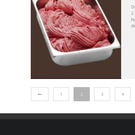
Du
2 
h
de
1
2
3
4