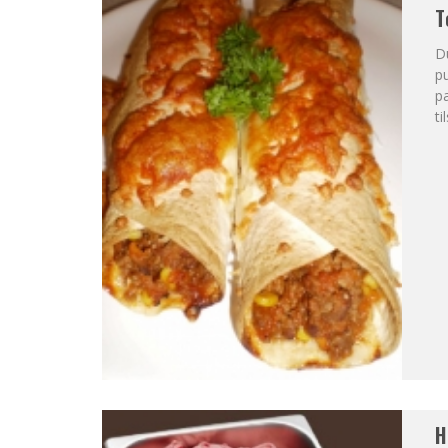
T
Du
pu
pa
t
H