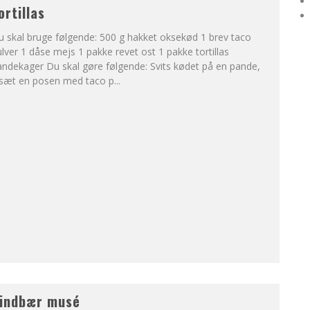
ortillas
 skal bruge følgende: 500 g hakket oksekød 1 brev taco
lver 1 dåse mejs 1 pakke revet ost 1 pakke tortillas
ndekager Du skal gøre følgende: Svits kødet på en pande,
ilsæt en posen med taco p
...
indbær musé