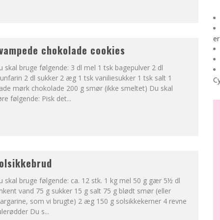
er
vampede chokolade cookies
 skal bruge følgende: 3 dl mel 1 tsk bagepulver 2 dl
unfarin 2 dl sukker 2 æg 1 tsk vaniliesukker 1 tsk salt 1
Cy
lade mørk chokolade 200 g smør (ikke smeltet) Du skal
re følgende: Pisk det
...
olsikkebrud
 skal bruge følgende: ca. 12 stk. 1 kg mel 50 g gær 5½ dl
nkent vand 75 g sukker 15 g salt 75 g blødt smør (eller
rgarine, som vi brugte) 2 æg 150 g solsikkekerner 4 revne
ulerødder Du s
...