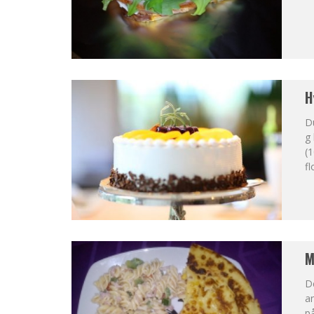
H
D
g 
(1
fl
M
De
an
p