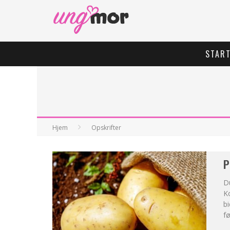
STAR
Hjem
Opskrifter
P
Du
Ko
bi
fø