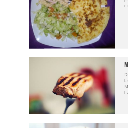
n
M
Du
ba
Ma
hv