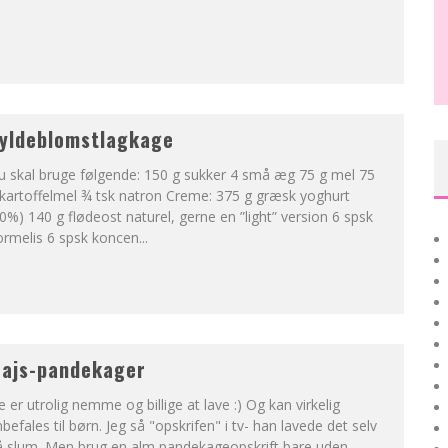
yldeblomstlagkage
u skal bruge følgende: 150 g sukker 4 små æg 75 g mel 75
kartoffelmel ¾ tsk natron Creme: 375 g græsk yoghurt
0%) 140 g flødeost naturel, gerne en ”light” version 6 spsk
ormelis 6 spsk koncen
...
ajs-pandekager
 er utrolig nemme og billige at lave :) Og kan virkelig
befales til børn. Jeg så "opskrifen" i tv- han lavede det selv
å slum. Men brug en alm pandekageopskrift bare uden