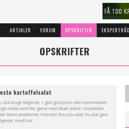
T
ARTIKLER
FORUM
OPSKRIFTER
EKSPERTRÅ
OPSKRIFTER
esto kartoffelsalat
 skal bruge følgende: 1 glas god pesto eller hjemmelavet
gte kolde kartofler gerne med skræl skåret i mundrette
der Ristet pinjekerner Feta tern Ruccola salat Du skal gøre
lgende: Vendt kar
...