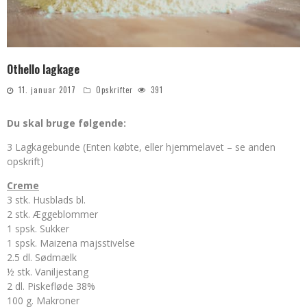
Othello lagkage
11. januar 2017
Opskrifter
391
Du skal bruge følgende:
3 Lagkagebunde (Enten købte, eller hjemmelavet – se anden
opskrift)
Creme
3 stk. Husblads bl.
2 stk. Æggeblommer
1 spsk. Sukker
1 spsk. Maizena majsstivelse
2.5 dl. Sødmælk
½ stk. Vaniljestang
2 dl. Piskefløde 38%
100 g. Makroner