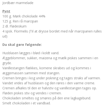
Jordbær marmelade
Pynt
100 g. Mørk chokolade 44%
125 g. Ren rå marcipan
2 dl. Flødeskum
4 spsk. Flormelis (Til at drysse bordet med når marcipanen rulles
ud)
Du skal gøre følgende:
Husblasen lægges i blød i koldt vand.
Æggeblommer, sukker, maizena og mælk piskes sammen i en
gryde.
Vanillestangen flækkes, kornene skrabes ud og kommes i
æggemassen sammen med stangen.
Cremen bringes i kog under piskning og tages straks af varmen.
Vandet vrides af husblasen og den røres i den varme creme.
Cremen afkøles til den er halvstiv og vanillestangen tages op.
Fløden piskes stiv og vendes i cremen.
Chokoladen smeltes og smøres på den ene lagkagebund.
Smelt chokoladen i et vandbad.