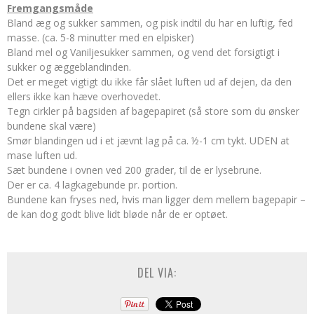
Fremgangsmåde
Bland æg og sukker sammen, og pisk indtil du har en luftig, fed
masse. (ca. 5-8 minutter med en elpisker)
Bland mel og Vaniljesukker sammen, og vend det forsigtigt i
sukker og æggeblandinden.
Det er meget vigtigt du ikke får slået luften ud af dejen, da den
ellers ikke kan hæve overhovedet.
Tegn cirkler på bagsiden af bagepapiret (så store som du ønsker
bundene skal være)
Smør blandingen ud i et jævnt lag på ca. ½-1 cm tykt. UDEN at
mase luften ud.
Sæt bundene i ovnen ved 200 grader, til de er lysebrune.
Der er ca. 4 lagkagebunde pr. portion.
Bundene kan fryses ned, hvis man ligger dem mellem bagepapir –
de kan dog godt blive lidt bløde når de er optøet.
DEL VIA: