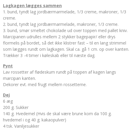
Lagkagen lægges sammen
1. bund, tyndt lag jordbærmarmelade, 1/3 creme, makroner, 1/3
creme.
2. bund, tyndt lag jordbærmarmelade, makroner, 1/3 creme.
3. bund, smør smeltet chokolade ud over toppen med pallet kniv.
Marcipanen udrulles mellem 2 stykker bagepapir/ eller drys
flormelis på bordet, så det ikke klistrer fast – til en lang strimmel
som lægges rundt om lagkagen. Skal ca. gå 1 cm. op over kanten.
Trækker 3 -4 timer i køleskab eller til næste dag.
Pynt
Lav rossetter af flødeskum rundt på toppen af kagen langs
marcipan kanten.
Dekorer evt. med frugt mellem rossetterne.
Dej
6 æg
200 g. Sukker
140 g. Hvedemel (Hvis de skal være brune kom da 100 g.
hvedemel i og 40 g. kakaopulver)
4 tsk. Vaniljesukker