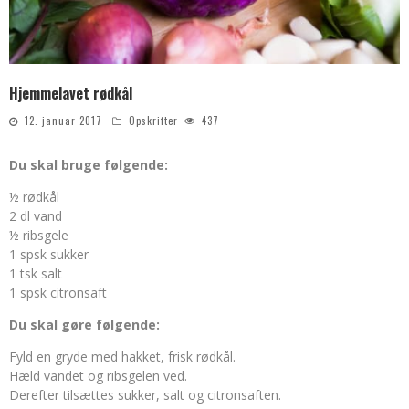
Hjemmelavet rødkål
12. januar 2017
Opskrifter
437
Du skal bruge følgende:
½ rødkål
2 dl vand
½ ribsgele
1 spsk sukker
1 tsk salt
1 spsk citronsaft
Du skal gøre følgende:
Fyld en gryde med hakket, frisk rødkål.
Hæld vandet og ribsgelen ved.
Derefter tilsættes sukker, salt og citronsaften.